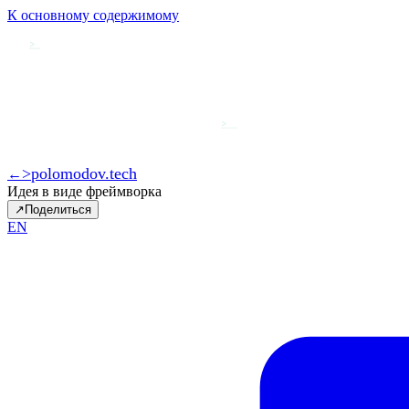
К основному содержимому
>
>
>
polomodov
.tech
←
Идея в виде фреймворка
Engineering Productivity
→
↗
Поделиться
EN