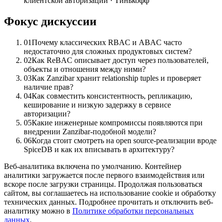
клиентской авторизации · Тинькофф
Фокус дискуссии
01
Почему классических RBAC и ABAC часто
недостаточно для сложных продуктовых систем?
02
Как ReBAC описывает доступ через пользователей,
объекты и отношения между ними?
03
Как Zanzibar хранит relationship tuples и проверяет
наличие прав?
04
Как совместить консистентность, репликацию,
кеширование и низкую задержку в сервисе
авторизации?
05
Какие инженерные компромиссы появляются при
внедрении Zanzibar-подобной модели?
06
Когда стоит смотреть на open source-реализации вроде
SpiceDB и как их вписывать в архитектуру?
Веб-аналитика включена по умолчанию. Контейнер
аналитики загружается после первого взаимодействия или
вскоре после загрузки страницы. Продолжая пользоваться
сайтом, вы соглашаетесь на использование cookie и обработку
технических данных. Подробнее прочитать и отключить веб-
аналитику можно в
Политике обработки персональных
данных
.