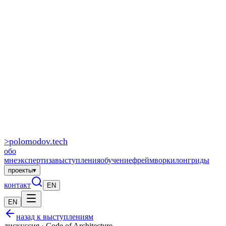
>
polomodov
.tech
обо
мне
экспертиза
выступления
обучение
фреймворки
лонгриды
проекты
▾
контакт
EN
EN
назад к выступлениям
дискуссия · Code of Architecture