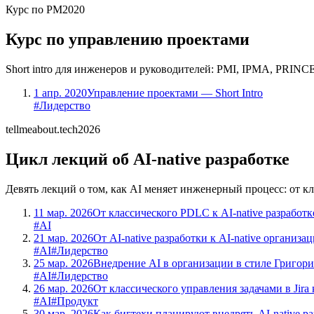
Курс по PM
2020
Курс по управлению проектами
Short intro для инженеров и руководителей: PMI, IPMA, PRINCE
1 апр. 2020
Управление проектами — Short Intro
#Лидерство
tellmeabout.tech
2026
Цикл лекций об AI-native разработке
Девять лекций о том, как AI меняет инженерный процесс: от к
11 мар. 2026
От классического PDLC к AI-native разработк
#AI
21 мар. 2026
От AI-native разработки к AI-native организа
#AI
#Лидерство
25 мар. 2026
Внедрение AI в организации в стиле Григори
#AI
#Лидерство
26 мар. 2026
От классического управления задачами в Jira к
#AI
#Продукт
30 мар. 2026
Как бигтехи планируют внедрять AI-native ра