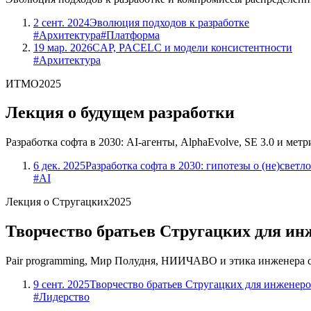
2 сент. 2024
Эволюция подходов к разработке
#Архитектура
#Платформа
19 мар. 2026
CAP, PACELC и модели консистентности
#Архитектура
ИТМО
2025
Лекция о будущем разработки
Разработка софта в 2030: AI-агенты, AlphaEvolve, SE 3.0 и метр
6 дек. 2025
Разработка софта в 2030: гипотезы о (не)свет
#AI
Лекция о Стругацких
2025
Творчество братьев Стругацких для ин
Pair programming, Мир Полудня, НИИЧАВО и этика инженера ск
9 сент. 2025
Творчество братьев Стругацких для инженер
#Лидерство