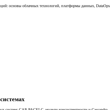
лекций: основы облачных технологий, платформы данных, DataOp
 системах
ых систем: CAP, PACELC, модели консистентности и Cassandra.