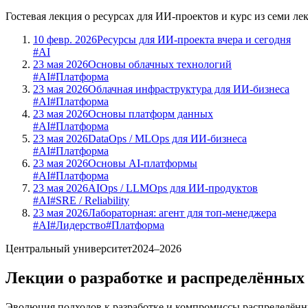
Гостевая лекция о ресурсах для ИИ-проектов и курс из семи 
10 февр. 2026
Ресурсы для ИИ-проекта вчера и сегодня
#AI
23 мая 2026
Основы облачных технологий
#AI
#Платформа
23 мая 2026
Облачная инфраструктура для ИИ-бизнеса
#AI
#Платформа
23 мая 2026
Основы платформ данных
#AI
#Платформа
23 мая 2026
DataOps / MLOps для ИИ-бизнеса
#AI
#Платформа
23 мая 2026
Основы AI-платформы
#AI
#Платформа
23 мая 2026
AIOps / LLMOps для ИИ-продуктов
#AI
#SRE / Reliability
23 мая 2026
Лабораторная: агент для топ-менеджера
#AI
#Лидерство
#Платформа
Центральный университет
2024–2026
Лекции о разработке и распределённых
Эволюция подходов к разработке и компромиссы распределённ