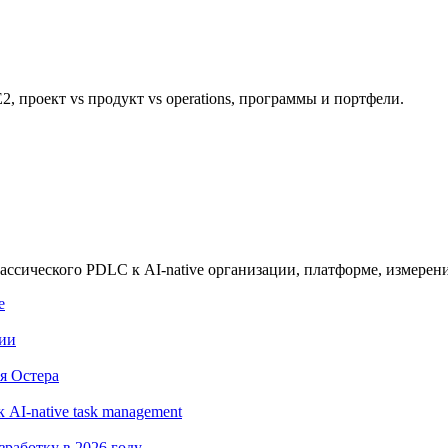
2, проект vs продукт vs operations, программы и портфели.
лассического PDLC к AI-native организации, платформе, измере
е
ции
я Остера
 AI-native task management
зработку в 2026 году