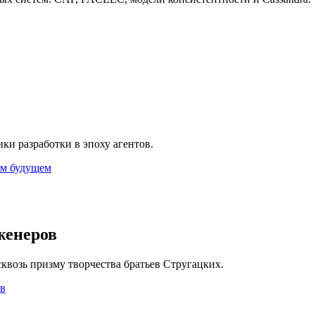
ики разработки в эпоху агентов.
лом будущем
женеров
возь призму творчества братьев Стругацких.
ов