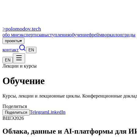
>
polomodov
.tech
обо мне
экспертиза
выступления
обучение
фреймворки
лонгриды
проекты
▾
контакт
EN
EN
Лекции и курсы
Обучение
Курсы, лекции и лекционные циклы. Конференционные доклад
Поделиться
Telegram
LinkedIn
Поделиться
ВШЭ
2026
Облака, данные и AI-платформы для И