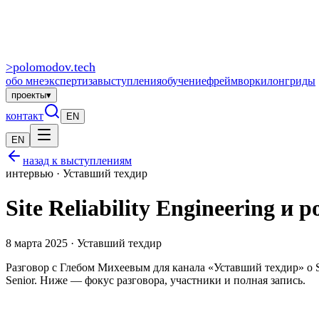
>
polomodov
.tech
обо мне
экспертиза
выступления
обучение
фреймворки
лонгриды
проекты
▾
контакт
EN
EN
назад к выступлениям
интервью · Уставший техдир
Site Reliability Engineering и 
8 марта 2025 · Уставший техдир
Разговор с Глебом Михеевым для канала «Уставший техдир» о S
Senior. Ниже — фокус разговора, участники и полная запись.