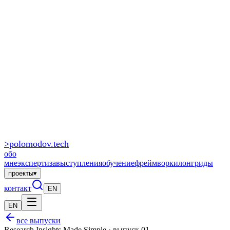
>
polomodov
.tech
обо
мне
экспертиза
выступления
обучение
фреймворки
лонгриды
проекты
▾
контакт
EN
EN
все выпуски
Research Insights Made Simple · выпуск 01