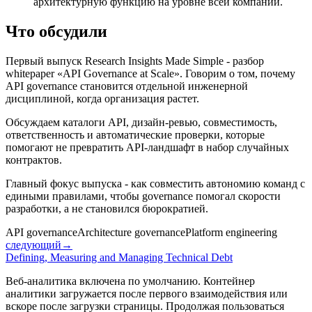
архитектурную функцию на уровне всей компании.
Что обсудили
Первый выпуск Research Insights Made Simple - разбор
whitepaper «API Governance at Scale». Говорим о том, почему
API governance становится отдельной инженерной
дисциплиной, когда организация растет.
Обсуждаем каталоги API, дизайн-ревью, совместимость,
ответственность и автоматические проверки, которые
помогают не превратить API-ландшафт в набор случайных
контрактов.
Главный фокус выпуска - как совместить автономию команд с
едиными правилами, чтобы governance помогал скорости
разработки, а не становился бюрократией.
API governance
Architecture governance
Platform engineering
следующий
→
Defining, Measuring and Managing Technical Debt
Веб-аналитика включена по умолчанию. Контейнер
аналитики загружается после первого взаимодействия или
вскоре после загрузки страницы. Продолжая пользоваться