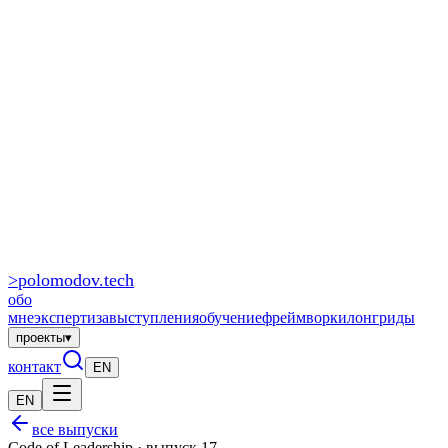
>
polomodov
.tech
обо
мне
экспертиза
выступления
обучение
фреймворки
лонгриды
проекты
▾
контакт
EN
EN
все выпуски
Code of Leadership · выпуск 17