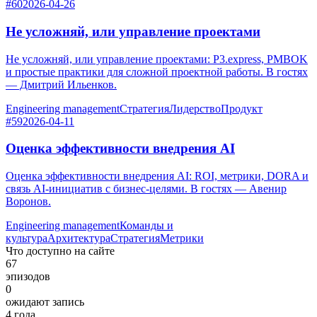
#60
2026-04-26
Не усложняй, или управление проектами
Не усложняй, или управление проектами: P3.express, PMBOK
и простые практики для сложной проектной работы. В гостях
— Дмитрий Ильенков.
Engineering management
Стратегия
Лидерство
Продукт
#59
2026-04-11
Оценка эффективности внедрения AI
Оценка эффективности внедрения AI: ROI, метрики, DORA и
связь AI-инициатив с бизнес-целями. В гостях — Авенир
Воронов.
Engineering management
Команды и
культура
Архитектура
Стратегия
Метрики
Что доступно на сайте
67
эпизодов
0
ожидают запись
4 года