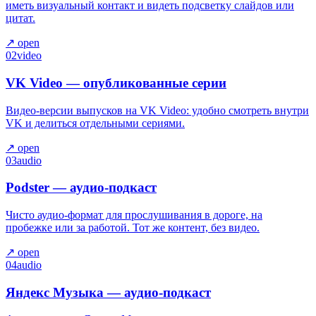
иметь визуальный контакт и видеть подсветку слайдов или
цитат.
↗ open
02
video
VK Video — опубликованные серии
Видео-версии выпусков на VK Video: удобно смотреть внутри
VK и делиться отдельными сериями.
↗ open
03
audio
Podster — аудио-подкаст
Чисто аудио-формат для прослушивания в дороге, на
пробежке или за работой. Тот же контент, без видео.
↗ open
04
audio
Яндекс Музыка — аудио-подкаст