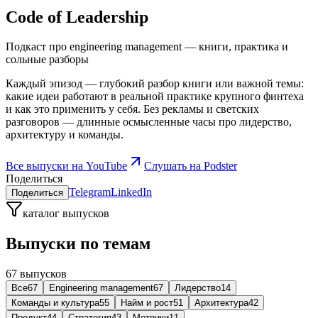
Code of Leadership
Подкаст про engineering management — книги, практика и
сольные разборы
Каждый эпизод — глубокий разбор книги или важной темы:
какие идеи работают в реальной практике крупного финтеха
и как это применить у себя. Без рекламы и светских
разговоров — длинные осмысленные часы про лидерство,
архитектуру и команды.
Все выпуски на YouTube
Слушать на Podster
Поделиться
Telegram
LinkedIn
Поделиться
каталог выпусков
Выпуски по темам
67 выпусков
Все
67
Engineering management
67
Лидерство
14
Команды и культура
55
Найм и рост
51
Архитектура
42
Продукт
44
Стратегия
43
Метрики
11