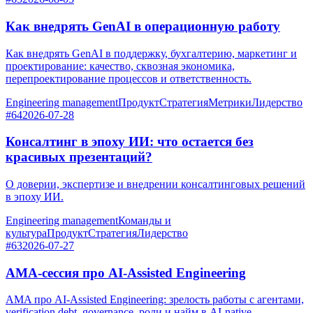
Как внедрять GenAI в операционную работу
Как внедрять GenAI в поддержку, бухгалтерию, маркетинг и
проектирование: качество, сквозная экономика,
перепроектирование процессов и ответственность.
Engineering management
Продукт
Стратегия
Метрики
Лидерство
#64
2026-07-28
Консалтинг в эпоху ИИ: что остается без
красивых презентаций?
О доверии, экспертизе и внедрении консалтинговых решений
в эпоху ИИ.
Engineering management
Команды и
культура
Продукт
Стратегия
Лидерство
#63
2026-07-27
AMA-сессия про AI-Assisted Engineering
AMA про AI-Assisted Engineering: зрелость работы с агентами,
verification debt, governance, роли и найм в AI-native