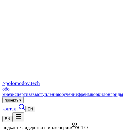
>
polomodov
.tech
обо
мне
экспертиза
выступления
обучение
фреймворки
лонгриды
проекты
▾
контакт
EN
EN
подкаст · лидерство в инженерии
CTO