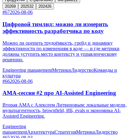
2026
9
2025
32
2024
26
#67
2026-08-06
Цифровой тимлид: можно ли измерить
эффективность разработчика по коду
Можно ли оценить трудоёмкость, грейд и динамику
эффективности по изменениям в коде — и где метрики
должны уступить место контексту и управленческому
решению.
Engineering management
Метрики
Лидерство
Команды и
культура
#66
2026-08-06
AMA-сессия #2 про AI-Assisted Engineering
Вторая AMA с Алексеем Литвиновым: локальные модели,
мультиагентность, brownfield, ИБ, evals и экономика AI-
Assisted Engineering.
Engineering
management
Архитектура
Стратегия
Метрики
Лидерство
#65
2026-08-03