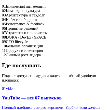
01
Engineering management
02
Команды и культура
03
Архитектура и техдолг
04
Найм и онбординг
05
Performance & feedback
06
Принятие решений
07
Стратегия и приоритеты
08
DORA / DevEx / SPACE
09
CTO lifecycle
10
Большие организации
11
Продукт и инженерия
12
Личный рост лидера
Где послушать
Подкаст доступен в аудио и видео — выбирай удобную
площадку.
01
video
YouTube — все 67 выпусков
Полный плейлист с видео-версиями. Удобно, если хочешь