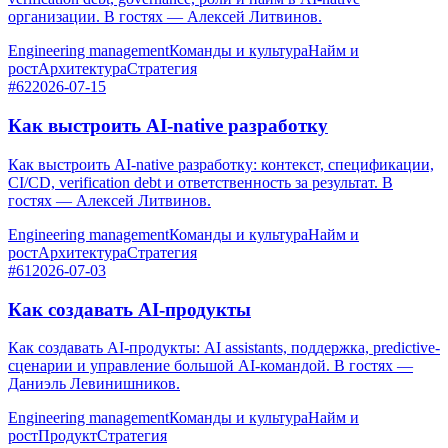
организации. В гостях — Алексей Литвинов.
Engineering management
Команды и культура
Найм и
рост
Архитектура
Стратегия
#62
2026-07-15
Как выстроить AI-native разработку
Как выстроить AI-native разработку: контекст, спецификации,
CI/CD, verification debt и ответственность за результат. В
гостях — Алексей Литвинов.
Engineering management
Команды и культура
Найм и
рост
Архитектура
Стратегия
#61
2026-07-03
Как создавать AI-продукты
Как создавать AI-продукты: AI assistants, поддержка, predictive-
сценарии и управление большой AI-командой. В гостях —
Даниэль Левинишников.
Engineering management
Команды и культура
Найм и
рост
Продукт
Стратегия