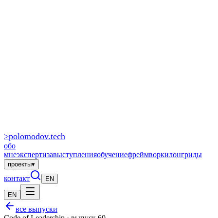
>
polomodov
.tech
обо
мне
экспертиза
выступления
обучение
фреймворки
лонгриды
проекты
▾
контакт
EN
EN
все выпуски
Code of Leadership · выпуск 60