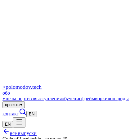
>
polomodov
.tech
обо
мне
экспертиза
выступления
обучение
фреймворки
лонгриды
проекты
▾
контакт
EN
EN
все выпуски
Code of Leadership · выпуск 39