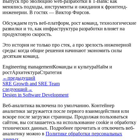
Выпуск про эволюцию web-разработки в T-Bank: как
менялись подходы, инструменты и ожидания к фронтенд-
инженерии. В гостях — Виктор Фирсов.
Обсуждаем путь веб-платформ, рост команд, технологические
развилки и то, как инфраструктура разработки влияет на
продуктовую скорость.
Это история не только про стек, а про зрелость инженерной
среды: когда общие решения начинают экономить силы
десяткам команд.
Engineering management
Команды и культура
Найм и
рост
Архитектура
Стратегия
←
предыдущий
SRE Growth and SRE Team
следующий
→
Design in Software Development
Веб-аналитика включена по умолчанию. Контейнер
аналитики загружается после первого взаимодействия или
вскоре после загрузки страницы. Продолжая пользоваться
сайтом, вы соглашаетесь на использование cookie и обработку
технических данных. Подробнее прочитать и отключить веб-
аналитику можно в
Политике обработки персональных
данных
.