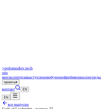
>
polomodov
.tech
обо
мне
экспертиза
выступления
обучение
фреймворки
лонгриды
проекты
▾
контакт
EN
EN
все выпуски
Code of Leadership · выпуск 27