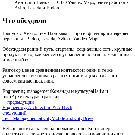
Анатолий Панов — CTO Yandex Maps, ранее работал в
Avito, Lazada и Badoo.
Что обсудили
Выпуск с Анатолием Пановым — про engineering management
через опыт Badoo, Lazada, Avito и Yandex Maps.
Обсуждаем ранний путь, стартапы, социальные сети, крупные
продукты и то, как меняется управление в разных компаниях
и масштабах.
Разговор ценен сравнением контекстов: одни и те же
управленческие слова в разных организациях означают
совсем разные практики.
Engineering management
Команды и культура
Найм и
рост
Архитектура
Стратегия
←
предыдущий
Engineering, Architecture & AdTech
следующий
→
Tech Management at CityMobile and CityDrive
Веб-аналитика включена по умолчанию. Контейнер
аналитики загружается после первого взаимодействия или