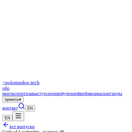
>
polomodov
.tech
обо
мне
экспертиза
выступления
обучение
фреймворки
лонгриды
проекты
▾
контакт
EN
EN
все выпуски
Code of Leadership · выпуск 48