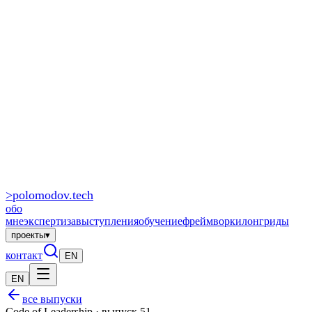
>
polomodov
.tech
обо
мне
экспертиза
выступления
обучение
фреймворки
лонгриды
проекты
▾
контакт
EN
EN
все выпуски
Code of Leadership · выпуск 51