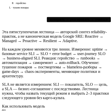
R · геройство
L · тушим пожары
измерять → реагировать → учиться
Эта пятиступенчатая лестница — авторский синтез reliability-
практик, а не каноническая модель Google SRE: Reactive →
Managed → Proactive → Resilient → Adaptive.
На каждом уровне меняются три линии. Измерение: uptime →
базовые service SLI → SLO + error budget → user-journey SLO
→ business-aligned SLI. Реакция: геройство → runbooks →
автоматизация → саморемонт → auto-rollback. Обучение:
тушение пожаров → постмортемы → blameless-разборы →
game-days → chaos-эксперименты, меняющие политики и
архитектуру.
SLA не является измерением: SLI — показатель, SLO — цель,
а SLA — бизнес-соглашение с последствиями. Лестница
нужна, чтобы назвать текущий режим и выбрать 2–3 практики
следующего уровня без карго-культа.
Как использовать модель
01