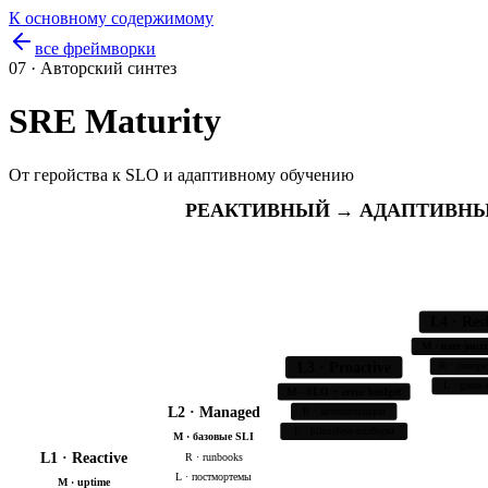
К основному содержимому
все фреймворки
07 · Авторский синтез
SRE Maturity
От геройства к SLO и адаптивному обучению
РЕАКТИВНЫЙ → АДАПТИ
L4 · Resi
M · user-jou
L3 · Proactive
R · самор
L · game-
M · SLO + error budget
L2 · Managed
R · автоматизация
L · blameless-разборы
M · базовые SLI
L1 · Reactive
R · runbooks
L · постмортемы
M · uptime