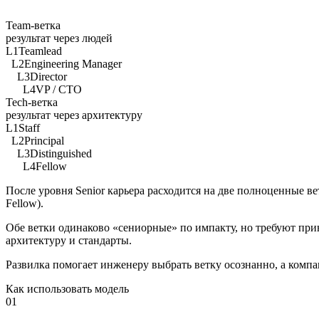
Team-ветка
результат через людей
L1
Teamlead
L2
Engineering Manager
L3
Director
L4
VP / CTO
Tech-ветка
результат через архитектуру
L1
Staff
L2
Principal
L3
Distinguished
L4
Fellow
После уровня Senior карьера расходится на две полноценные вет
Fellow).
Обе ветки одинаково «сениорные» по импакту, но требуют прин
архитектуру и стандарты.
Развилка помогает инженеру выбрать ветку осознанно, а компа
Как использовать модель
01