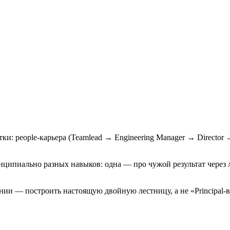
ки: people-карьера (Teamlead → Engineering Manager → Director →
ципиально разных навыков: одна — про чужой результат через л
нии — построить настоящую двойную лестницу, а не «Principal-в