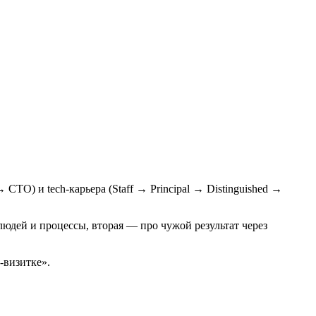
 CTO) и tech-карьера (Staff → Principal → Distinguished →
юдей и процессы, вторая — про чужой результат через
-визитке».