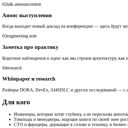
02
talk announcement
Анонс выступления
Когда выходит новый доклад на конференции — здесь будут зап
03
engineering note
Заметка про практику
Короткие наблюдения и идеи: как мы строим архитектуру, как м
04
research
Whitepaper и research
Разборы DORA, DevEx, AI4SDLC и других исследований — с ак
Для кого
Инженеры, которые хотят глубину, а не пересказы аннот
Тимлиды и менеджеры, ищущие книги по своей зоне рос
CTO и фаундеры, держащие в голове и технику, и бизнес-