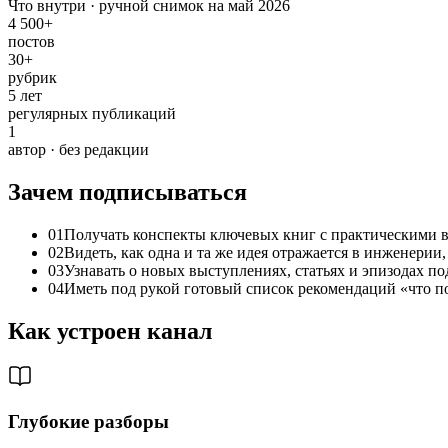
Что внутри · ручной снимок на май 2026
4 500+
постов
30+
рубрик
5 лет
регулярных публикаций
1
автор · без редакции
Зачем подписываться
01
Получать конспекты ключевых книг с практическими 
02
Видеть, как одна и та же идея отражается в инженерии
03
Узнавать о новых выступлениях, статьях и эпизодах п
04
Иметь под рукой готовый список рекомендаций «что п
Как устроен канал
Глубокие разборы