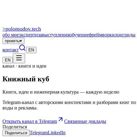
>
polomodov
.tech
обо мне
экспертиза
выступления
обучение
фреймворки
лонгриды
проекты
▾
контакт
EN
EN
канал · книги и идеи
Книжный куб
Книги, идеи и инженерная культура — каждую неделю
Telegram-канал с авторскими конспектами и разборами книг по
воды и рекламы.
Открыть канал в Telegram
Связанные доклады
Поделиться
Telegram
LinkedIn
Поделиться