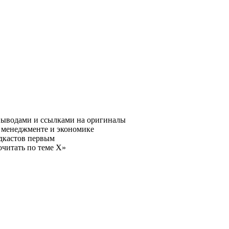
выводами и ссылками на оригиналы
, менеджменте и экономике
одкастов первым
очитать по теме X»