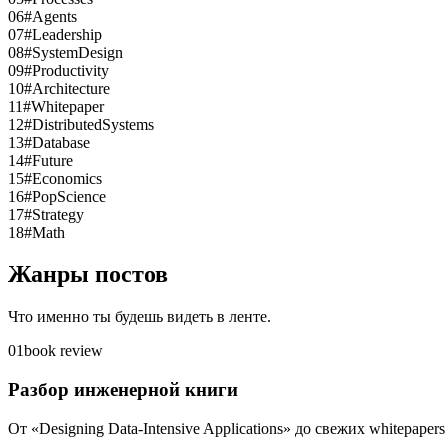
06
#Agents
07
#Leadership
08
#SystemDesign
09
#Productivity
10
#Architecture
11
#Whitepaper
12
#DistributedSystems
13
#Database
14
#Future
15
#Economics
16
#PopScience
17
#Strategy
18
#Math
Жанры постов
Что именно ты будешь видеть в ленте.
01
book review
Разбор инженерной книги
От «Designing Data-Intensive Applications» до свежих whitepaper